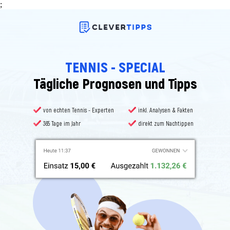
;
TENNIS - SPECIAL
Tägliche Prognosen und Tipps
von echten Tennis - Experten
inkl. Analysen & Fakten
365 Tage im Jahr
direkt zum Nachtippen