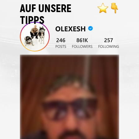
AUF UNSERE
TIPPS