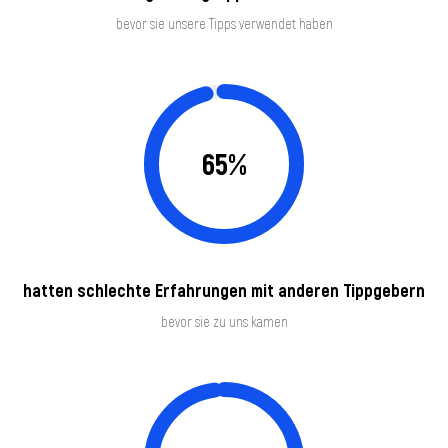
bevor sie unsere Tipps verwendet haben
65%
hatten schlechte Erfahrungen mit anderen Tippgebern
bevor sie zu uns kamen