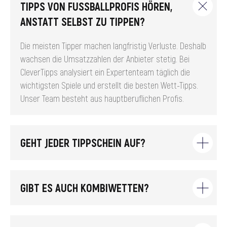
TIPPS VON FUSSBALLPROFIS HÖREN, A
NSTATT SELBST ZU TIPPEN?
Die meisten Tipper machen langfristig Verluste. Deshalb
wachsen die Umsatzzahlen der Anbieter stetig. Bei
CleverTipps analysiert ein Expertenteam täglich die
wichtigsten Spiele und erstellt die besten Wett-Tipps.
Unser Team besteht aus hauptberuflichen Profis.
GEHT JEDER TIPPSCHEIN AUF?
GIBT ES AUCH KOMBIWETTEN?