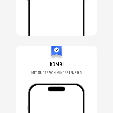
KOMBI
MIT QUOTE VON MINDESTENS 5.0