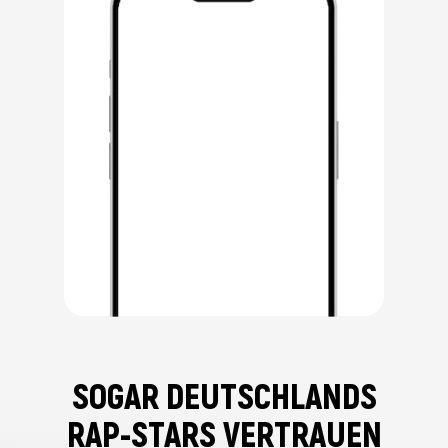
SOGAR DEUTSCHLANDS
RAP-STARS VERTRAUEN