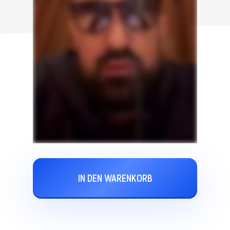
IN DEN WARENKORB