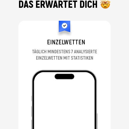
DAS ERWARTET DICH
EINZELWETTEN
TÄGLICH MINDESTENS 7 ANALYSIERTE
EINZELWETTEN MIT STATISTIKEN