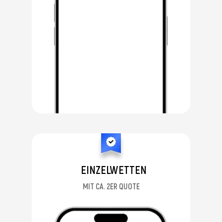
EINZELWETTEN
MIT CA. 2ER QUOTE