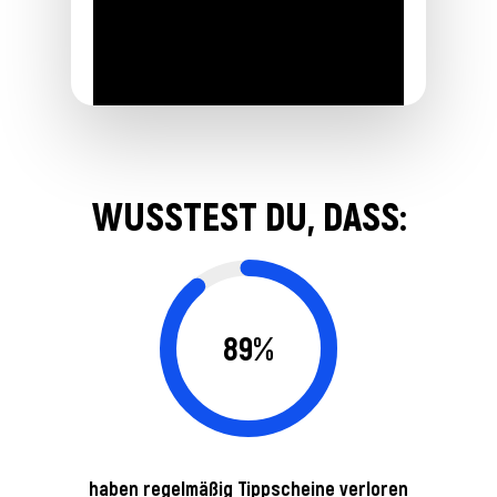
WUSSTEST DU, DASS:
89%
haben regelmäßig Tippscheine verloren