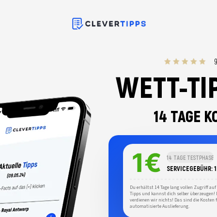
WETT-TI
14 TAGE 
14 TAGE TESTPHASE
SERVICEGEBÜHR: 
Du erhältst 14 Tage lang vollen Zugriff auf
Tipps und kannst dich selber überzeugen!
verdienen wir nichts! Das sind die Kosten f
automatisierte Auslieferung.