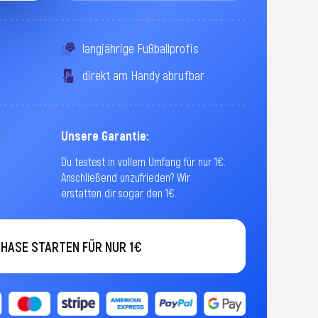
e
langjährige Fußballprofis
direkt am Handy abrufbar
Unsere Garantie:
Du testest in vollem Umfang für nur 1€.
Anschließend unzufrieden? Wir
erstatten dir sogar den 1€.
HASE STARTEN FÜR NUR 1€