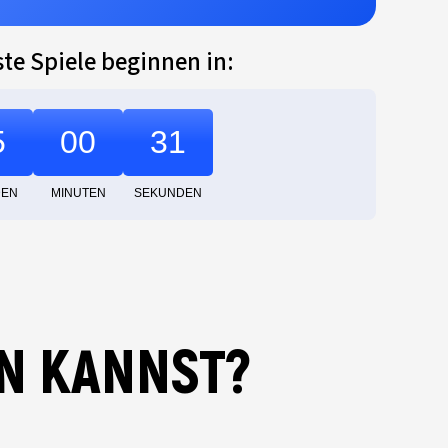
te Spiele beginnen in:
5
00
30
DEN
MINUTEN
SEKUNDEN
N KANNST?