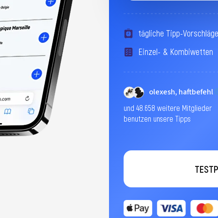
tägliche Tipp-Vorschläg
Einzel- & Kombiwetten
olexesh, haftbefehl
und 48.658 weitere Mitglieder
benutzen unsere Tipps
TESTP