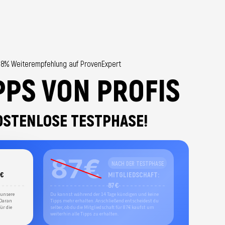
98% Weiterempfehlung auf ProvenExpert
PPS VON PROFIS
KOSTENLOSE TESTPHASE!
NACH DER TESTPHASE
1€
MITGLIEDSCHAFT:
87€
 unsere
Du kannst während der 14 Tage kündigen und keine
 Daran
Tipps mehr erhalten. Anschließend entscheidest du
ür die
selber, ob du die Mitgliedschaft für 87€ kaufst um
weiterhin alle Tipps zu erhalten.